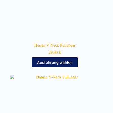
Herren V-Neck Pullunder
29,80
€
Dieses
Ausführung wählen
Produkt
weist
mehrere
Varianten
auf.
Die
Optionen
können
auf
der
Produktseite