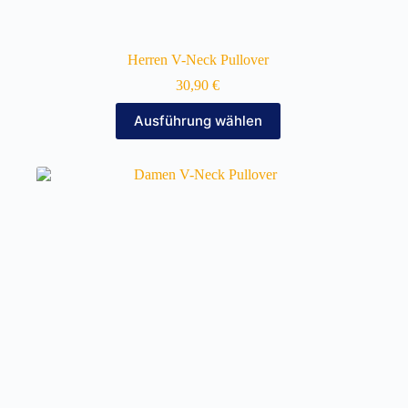
Herren V-Neck Pullover
30,90
€
Dieses
Ausführung wählen
Produkt
weist
mehrere
Varianten
auf.
Die
Optionen
können
auf
der
Produktseite
gewählt
werden