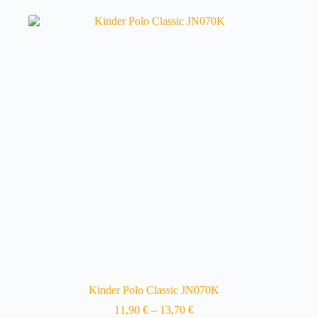
mehrere
Varianten
auf.
Die
Optionen
können
auf
der
Produktseite
gewählt
werden
Kinder Polo Classic JN070K
11,90
€
–
13,70
€