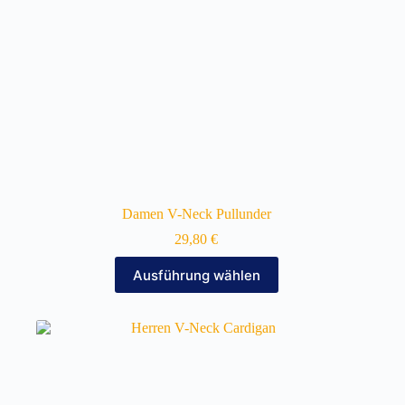
gewählt
werden
Damen V-Neck Pullunder
29,80
€
Dieses
Ausführung wählen
Produkt
weist
mehrere
Varianten
auf.
Die
Optionen
können