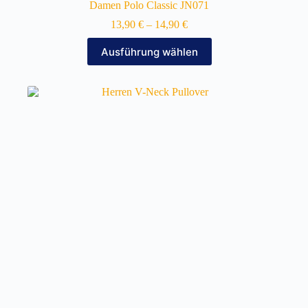
Damen Polo Classic JN071
13,90
€
–
14,90
€
Dieses
Ausführung wählen
Produkt
weist
mehrere
Varianten
auf.
Die
Optionen
können
auf
der
Produktseite
gewählt
werden