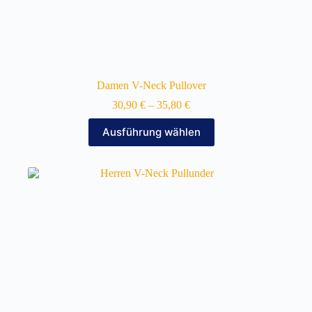
Damen V-Neck Pullover
30,90
€
–
35,80
€
Dieses
Ausführung wählen
Produkt
weist
mehrere
Varianten
auf.
Die
Optionen
können
auf
der
Produktseite
gewählt
werden