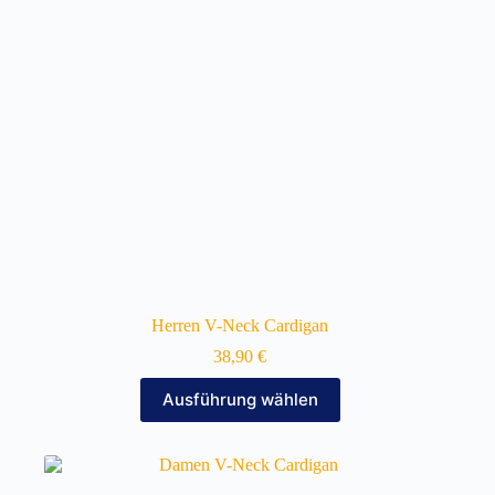
auf
der
Produktseite
gewählt
werden
Herren V-Neck Cardigan
38,90
€
Dieses
Ausführung wählen
Produkt
weist
mehrere
Varianten
auf.