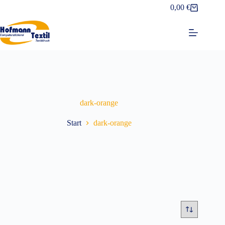
Zum
0,00
€
Warenkorb
Inhalt
springen
dark-orange
Start
dark-orange