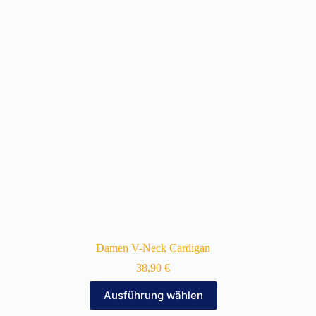
Die
Optionen
können
auf
der
Produktseite
gewählt
werden
Damen V-Neck Cardigan
38,90
€
Dieses
Ausführung wählen
Produkt
weist