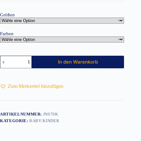
Größen
Farben
Kinder
In den Warenkorb
Polo
Classic
JN070K
Menge
Zum Merkzettel hinzufügen
ARTIKELNUMMER:
JN070K
KATEGORIE:
BABY/KINDER