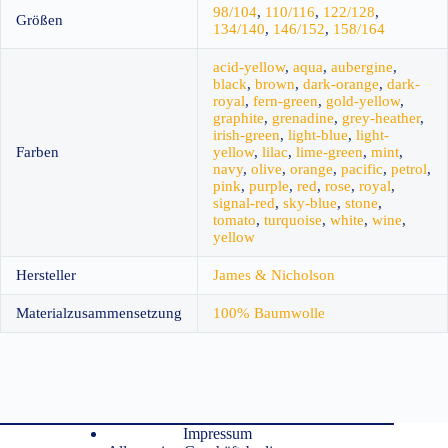
98/104
,
110/116
,
122/128
,
Größen
134/140
,
146/152
,
158/164
acid-yellow
,
aqua
,
aubergine
,
black
,
brown
,
dark-orange
,
dark-
royal
,
fern-green
,
gold-yellow
,
graphite
,
grenadine
,
grey-heather
,
irish-green
,
light-blue
,
light-
Farben
yellow
,
lilac
,
lime-green
,
mint
,
navy
,
olive
,
orange
,
pacific
,
petrol
,
pink
,
purple
,
red
,
rose
,
royal
,
signal-red
,
sky-blue
,
stone
,
tomato
,
turquoise
,
white
,
wine
,
yellow
Hersteller
James & Nicholson
Materialzusammensetzung
100% Baumwolle
Impressum