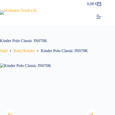
Zum
0,00
€
Warenkorb
Inhalt
springen
Kinder Polo Classic JN070K
Start
Baby/Kinder
Kinder Polo Classic JN070K