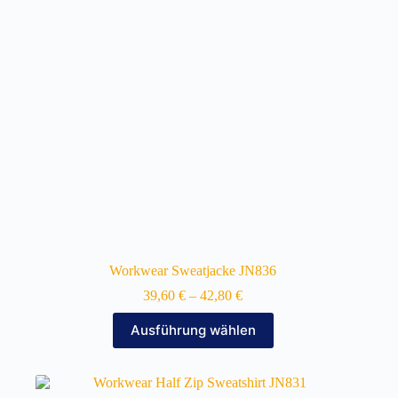
auf
der
Produktseite
gewählt
werden
Workwear Sweatjacke JN836
39,60
€
–
42,80
€
Dieses
Ausführung wählen
Produkt
weist
mehrere
Varianten