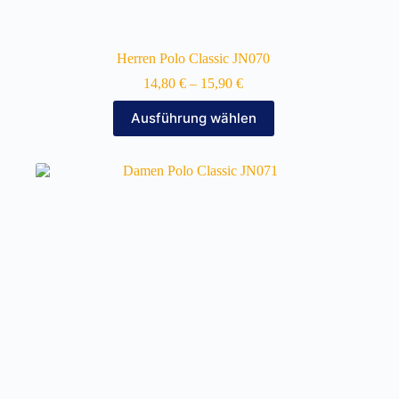
Herren Polo Classic JN070
14,80
€
–
15,90
€
Dieses
Ausführung wählen
Produkt
weist
mehrere
Varianten
auf.
Die
Optionen
können
auf
der
Produktseite
gewählt
werden