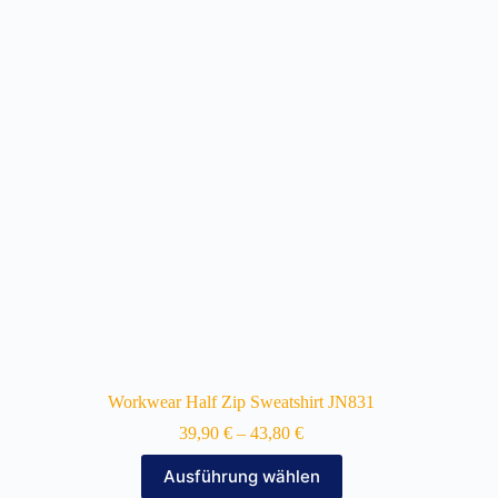
auf.
Die
Optionen
können
auf
der
Produktseite
gewählt
werden
Workwear Half Zip Sweatshirt JN831
39,90
€
–
43,80
€
Dieses
Ausführung wählen
Produkt