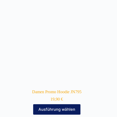
Die
Optionen
können
auf
der
Produktseite
gewählt
werden
Damen Promo Hoodie JN795
19,90
€
Dieses
Ausführung wählen
Produkt
weist