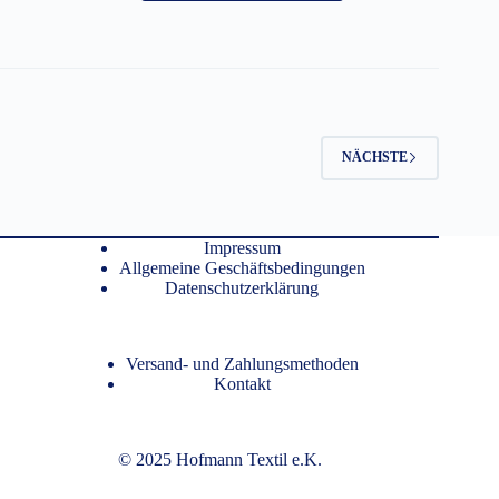
weist
mehrere
Varianten
auf.
Die
Optionen
können
auf
NÄCHSTE
der
Produktseite
gewählt
werden
Impressum
Allgemeine Geschäftsbedingungen
Datenschutzerklärung
Versand- und Zahlungsmethoden
Kontakt
© 2025 Hofmann Textil e.K.