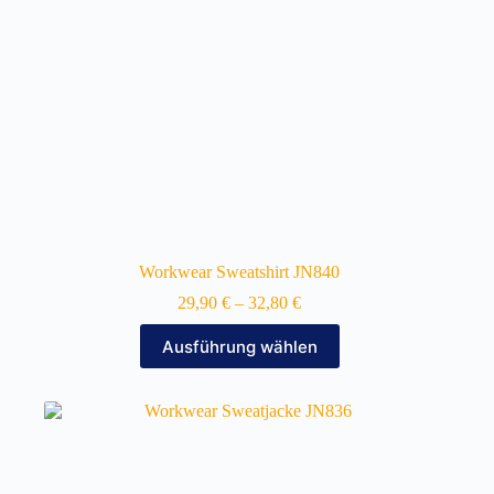
gewählt
werden
Workwear Sweatshirt JN840
29,90
€
–
32,80
€
Dieses
Ausführung wählen
Produkt
weist
mehrere
Varianten
auf.
Die
Optionen
können