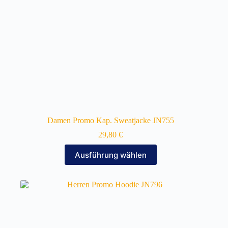
gewählt
werden
Damen Promo Kap. Sweatjacke JN755
29,80
€
Dieses
Ausführung wählen
Produkt
weist
mehrere
Varianten
auf.
Die
Optionen
können