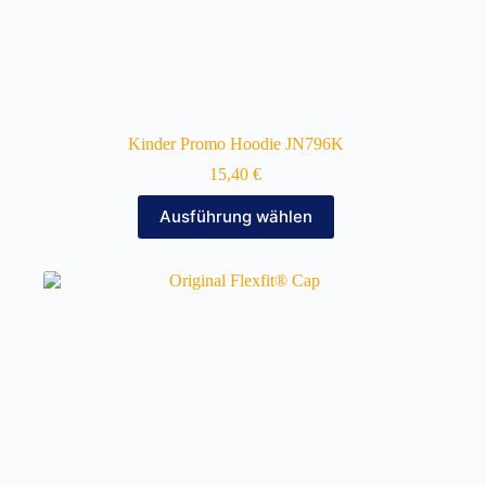
Kinder Promo Hoodie JN796K
15,40
€
Dieses
Ausführung wählen
Produkt
weist
mehrere
Varianten
auf.
Die
Optionen
können
auf
der
Produktseite
gewählt
werden