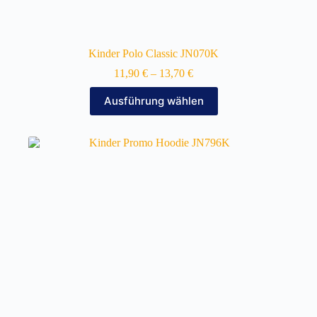
Kinder Polo Classic JN070K
11,90
€
–
13,70
€
Dieses
Ausführung wählen
Produkt
weist
mehrere
Varianten
auf.
Die
Optionen
können
auf
der
Produktseite
gewählt
werden