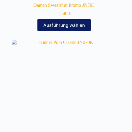
Damen Sweatshirt Promo JN793
15,40
€
Dieses
Ausführung wählen
Produkt
weist
mehrere
Varianten
auf.
Die
Optionen
können
auf
der
Produktseite
gewählt
werden