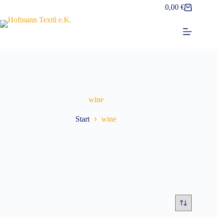
Zum
0,00
€
Warenkorb
Inhalt
springen
wine
Start
wine