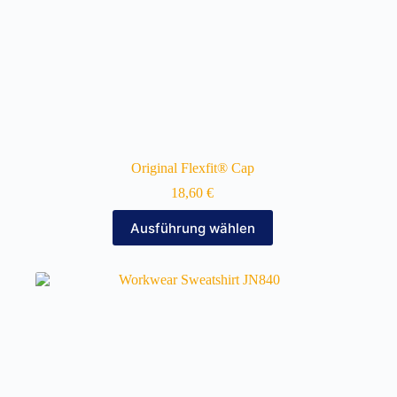
Original Flexfit® Cap
18,60
€
Dieses
Ausführung wählen
Produkt
weist
mehrere
Varianten
auf.
Die
Optionen
können
auf
der
Produktseite