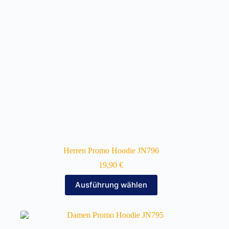
auf
der
Produktseite
gewählt
werden
Herren Promo Hoodie JN796
19,90
€
Dieses
Ausführung wählen
Produkt
weist
mehrere
Varianten
auf.