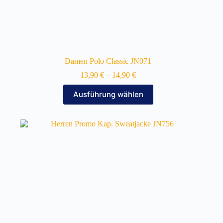
Damen Polo Classic JN071
13,90
€
–
14,90
€
Dieses
Ausführung wählen
Produkt
weist
mehrere
Varianten
auf.
Die
Optionen
können
auf
der
Produktseite
gewählt
werden