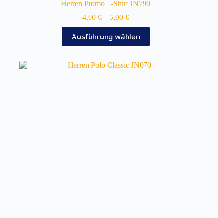
Herren Promo T-Shirt JN790
4,90
€
–
5,90
€
Dieses
Ausführung wählen
Produkt
weist
mehrere
Varianten
auf.
Die
Optionen
können
auf
der
Produktseite
gewählt
werden