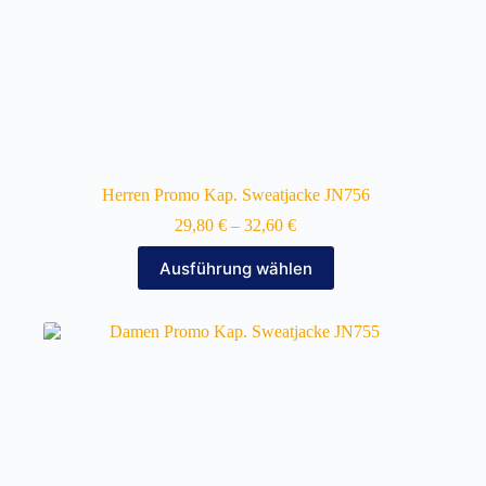
Herren Promo Kap. Sweatjacke JN756
29,80
€
–
32,60
€
Dieses
Ausführung wählen
Produkt
weist
mehrere
Varianten
auf.
Die
Optionen
können
auf
der
Produktseite