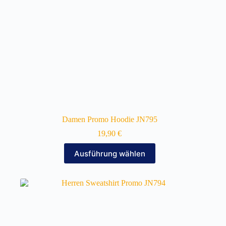
gewählt
werden
Damen Promo Hoodie JN795
19,90
€
Dieses
Ausführung wählen
Produkt
weist
mehrere
Varianten
auf.
Die
Optionen
können