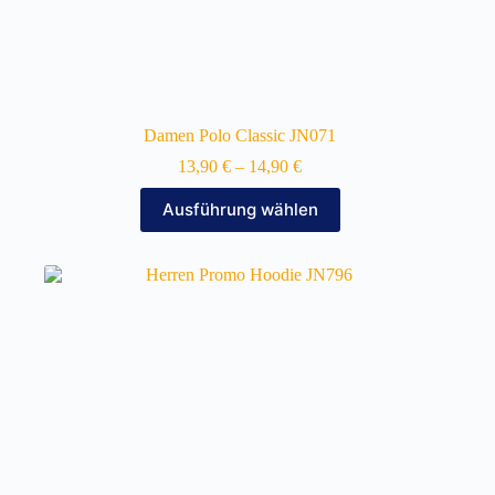
Damen Polo Classic JN071
13,90
€
–
14,90
€
Dieses
Ausführung wählen
Produkt
weist
mehrere
Varianten
auf.
Die
Optionen
können
auf
der
Produktseite
gewählt
werden