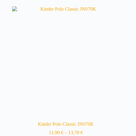
mehrere
Varianten
auf.
Die
Optionen
können
auf
der
Produktseite
gewählt
werden
Kinder Polo Classic JN070K
11,90
€
–
13,70
€