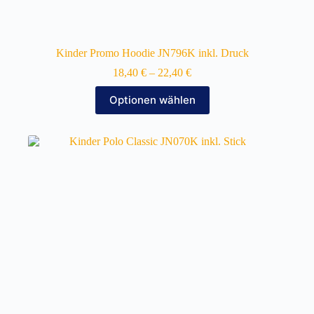
Kinder Promo Hoodie JN796K inkl. Druck
18,40
€
–
22,40
€
Dieses
Optionen wählen
Produkt
weist
mehrere
Varianten
auf.
Die
Optionen
können
auf
der
Produktseite
gewählt
werden