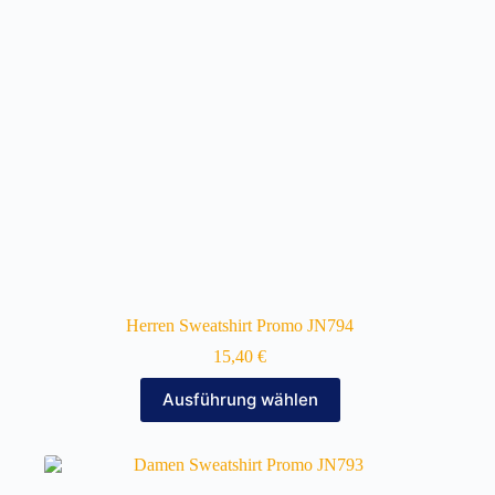
auf
der
Produktseite
gewählt
werden
Herren Sweatshirt Promo JN794
15,40
€
Dieses
Ausführung wählen
Produkt
weist
mehrere
Varianten
auf.