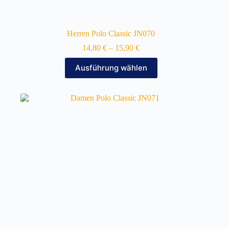
Herren Polo Classic JN070
14,80
€
–
15,90
€
Dieses
Ausführung wählen
Produkt
weist
mehrere
Varianten
auf.
Die
Optionen
können
auf
der
Produktseite
gewählt
werden