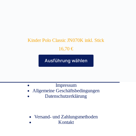
Kinder Polo Classic JN070K inkl. Stick
16,70
€
Dieses
Ausführung wählen
Produkt
weist
mehrere
Varianten
auf.
Impressum
Die
Allgemeine Geschäftsbedingungen
Optionen
Datenschutzerklärung
können
auf
der
Versand- und Zahlungsmethoden
Produktseite
Kontakt
gewählt
werden