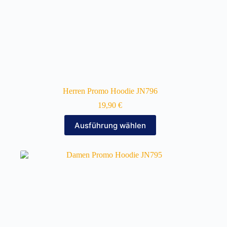
Herren Promo Hoodie JN796
19,90
€
Dieses
Ausführung wählen
Produkt
weist
mehrere
Varianten
auf.
Die
Optionen
können
auf
der
Produktseite