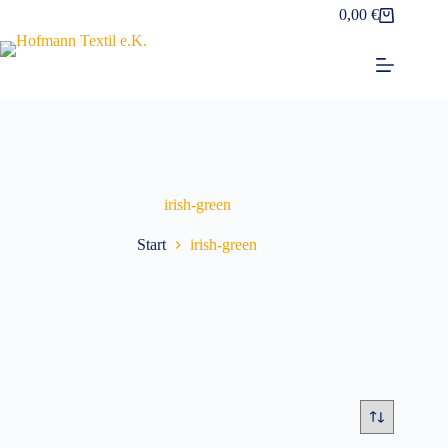
Zum
0,00
€
Warenkorb
Inhalt
springen
irish-green
Start
irish-green