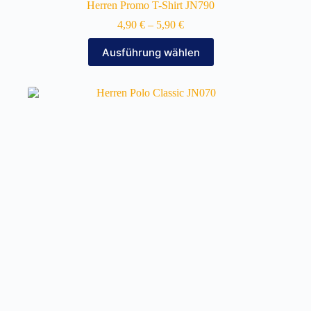
Herren Promo T-Shirt JN790
4,90
€
–
5,90
€
Dieses
Ausführung wählen
Produkt
weist
mehrere
Varianten
auf.
Die
Optionen
können
auf
der
Produktseite
gewählt
werden