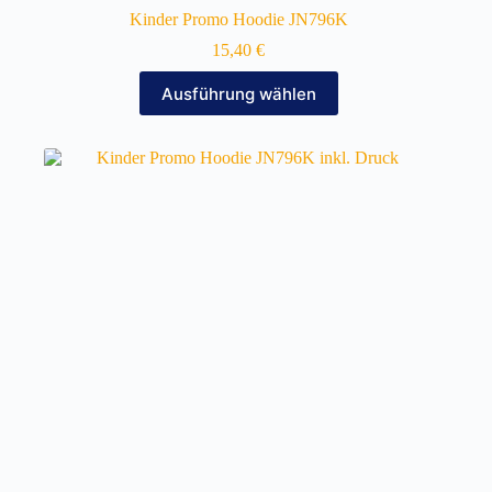
Kinder Promo Hoodie JN796K
15,40
€
Dieses
Ausführung wählen
Produkt
weist
mehrere
Varianten
auf.
Die
Optionen
können
auf
der
Produktseite
gewählt
werden