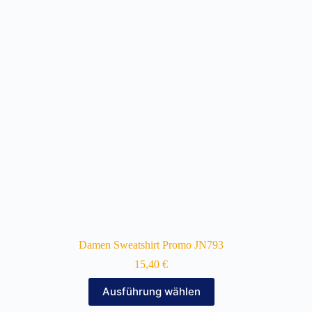
Die
Optionen
können
auf
der
Produktseite
gewählt
werden
Damen Sweatshirt Promo JN793
15,40
€
Dieses
Ausführung wählen
Produkt
weist