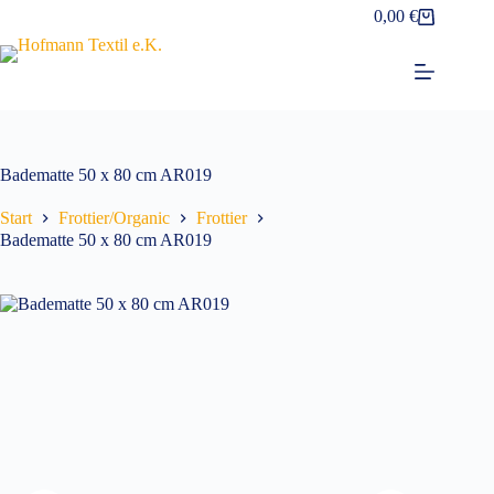
Zum
0,00
€
Warenkorb
Inhalt
springen
Badematte 50 x 80 cm AR019
Start
Frottier/Organic
Frottier
Badematte 50 x 80 cm AR019