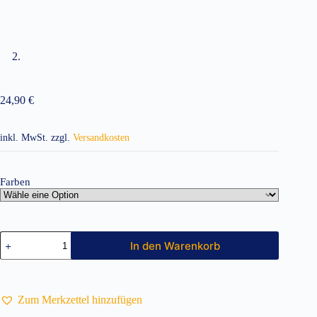
24,90
€
inkl. MwSt.
zzgl.
Versandkosten
Farben
Badematte
In den Warenkorb
50
x
80
cm
AR019
Zum Merkzettel hinzufügen
Menge