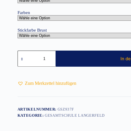
Farben
Stickfarbe Brust
Bluse
Kurzarm
In d
Cotton
Poplin
inkl.
Stick
Menge
Zum Merkzettel hinzufügen
ARTIKELNUMMER:
GSZ937F
KATEGORIE:
GESAMTSCHULE LANGERFELD