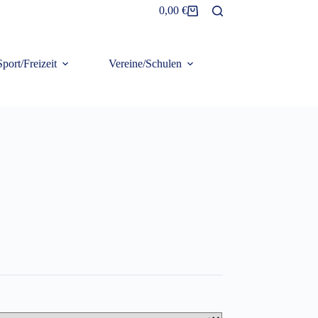
0,00
€
Warenkorb
Sport/Freizeit
Vereine/Schulen
Frottier/Organic