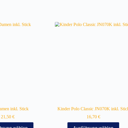
amen inkl. Stick
Kinder Polo Classic JN070K inkl. Stic
21,50
€
16,70
€
Dieses
Dieses
hrung wählen
Ausführung wählen