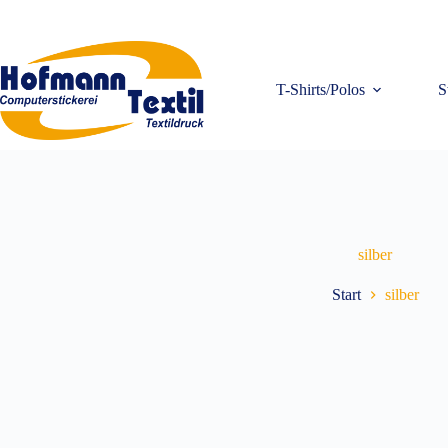
Zum
Inhalt
springen
T-Shirts/Polos
S
silber
Start
silber