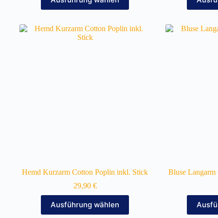
Produkt
weist
mehrere
Varianten
auf.
Die
Optionen
können
auf
der
Produktseite
gewählt
werden
Hemd Kurzarm Cotton Poplin inkl. Stick
Bluse Langarm C
29,90
€
Dieses
Ausführung wählen
Ausfü
Produkt
weist