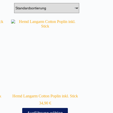
k
Hemd Langarm Cotton Poplin inkl. Stick
34,90
€
Dieses
Ausführung wählen