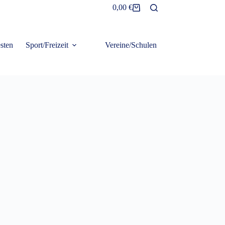
0,00
€
Warenkorb
sten
Sport/Freizeit
Vereine/Schulen
Frottier/