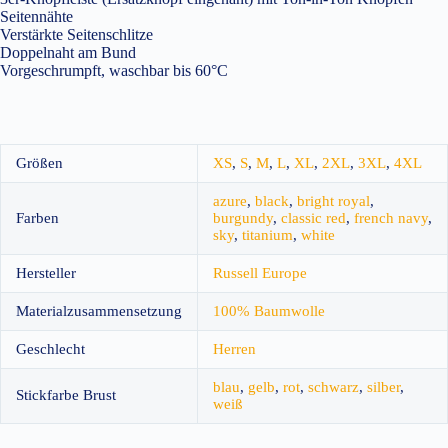
Seitennähte
Verstärkte Seitenschlitze
Doppelnaht am Bund
Vorgeschrumpft, waschbar bis 60°C
Größen
XS
,
S
,
M
,
L
,
XL
,
2XL
,
3XL
,
4XL
azure
,
black
,
bright royal
,
Farben
burgundy
,
classic red
,
french navy
,
sky
,
titanium
,
white
Hersteller
Russell Europe
Materialzusammensetzung
100% Baumwolle
Geschlecht
Herren
blau
,
gelb
,
rot
,
schwarz
,
silber
,
Stickfarbe Brust
weiß