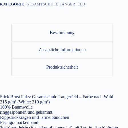
KATEGORIE:
GESAMTSCHULE LANGERFELD
Beschreibung
Zusätzliche Informationen
Produktsicherheit
Stick Brust links: Gesamtschule Langerfeld – Farbe nach Wahl
215 g/m² (White: 210 g/m²)
100% Baumwolle
ringgesponnen und gekämmt
Rippstrickkragen und -ärmelbündchen
Fischgrätnackenband
3er-Knopfleiste (Ersatzknopf eingenäht) mit Ton-in-Ton Knöpfen