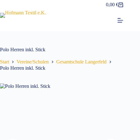
Zum
0,00
€
Warenkorb
Inhalt
springen
Polo Herren inkl. Stick
Start
Vereine/Schulen
Gesamtschule Langerfeld
Polo Herren inkl. Stick