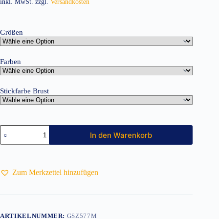
inkl. MwSt.
zzgl.
Versandkosten
Größen
Farben
Stickfarbe Brust
Polo
In den Warenkorb
Herren
inkl.
Stick
Menge
Zum Merkzettel hinzufügen
ARTIKELNUMMER:
GSZ577M