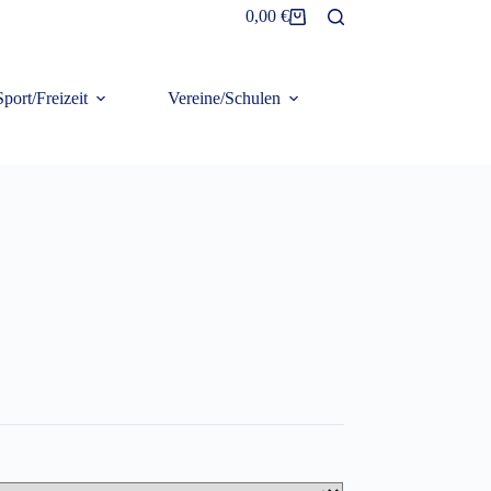
0,00
€
Warenkorb
Sport/Freizeit
Vereine/Schulen
Frottier/Organic