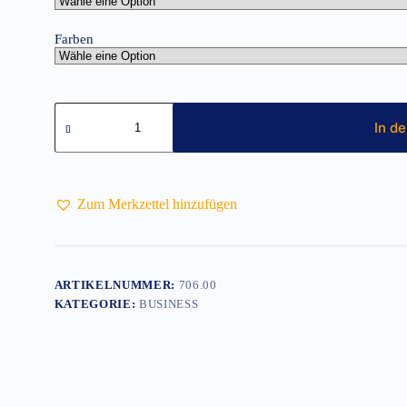
Farben
Bluse
Langarm
In d
Ultimate
Non-
iron
Menge
Zum Merkzettel hinzufügen
ARTIKELNUMMER:
706.00
KATEGORIE:
BUSINESS