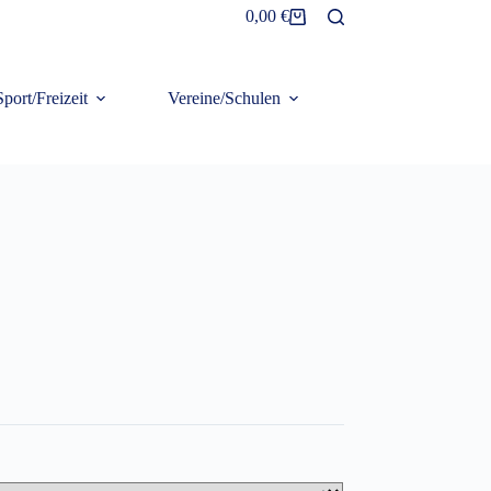
0,00
€
Warenkorb
Sport/Freizeit
Vereine/Schulen
Frottier/Organic