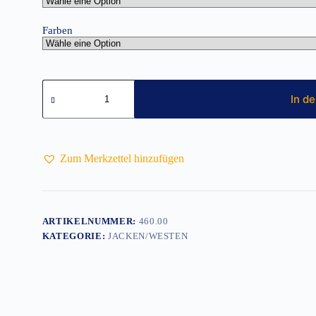
Farben
Damen
Softshellweste
In d
Menge
Zum Merkzettel hinzufügen
ARTIKELNUMMER:
460.00
KATEGORIE:
JACKEN/WESTEN