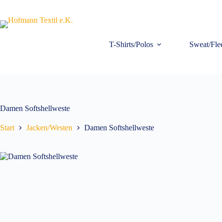
Zum
Inhalt
springen
T-Shirts/Polos
Sweat/Fle
Damen Softshellweste
Start
Jacken/Westen
Damen Softshellweste