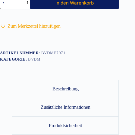
In den Warenkorb
Herren
Menge
Zum Merkzettel hinzufügen
ARTIKELNUMMER:
BVDME7971
KATEGORIE:
BVDM
Beschreibung
Zusätzliche Informationen
Produktsicherheit