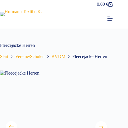
Zum
0,00
€
Warenkorb
Inhalt
springen
Fleecejacke Herren
Start
Vereine/Schulen
BVDM
Fleecejacke Herren