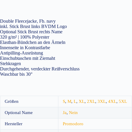
Double Fleecejacke, Fb. navy
inkl. Stick Brust links BVDM Logo
Optional Stick Brust rechts Name
320 g/m² | 100% Polyester
Elasthan-Bündchen an den Ärmeln
Innenseite in Kontrastfarbe
Antipilling-Ausrüstung
Einschubtaschen mit Ziernaht
Stehkragen
Durchgehender, verdeckter Reißverschluss
Waschbar bis 30°
Größen
S
,
M
,
L
,
XL
,
2XL
,
3XL
,
4XL
,
5XL
Optional Name
Ja
,
Nein
Hersteller
Promodoro