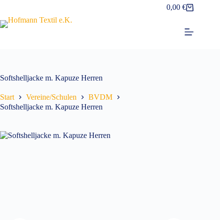
Zum
0,00
€
Warenkorb
Inhalt
springen
Softshelljacke m. Kapuze Herren
Start
Vereine/Schulen
BVDM
Softshelljacke m. Kapuze Herren