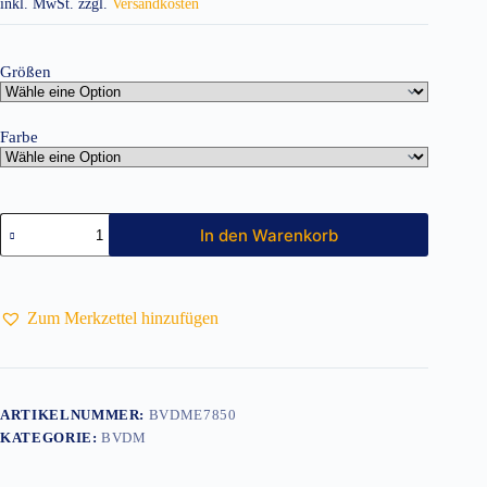
inkl. MwSt.
zzgl.
Versandkosten
Größen
Farbe
Softshelljacke
In den Warenkorb
m.
Kapuze
Herren
Menge
Zum Merkzettel hinzufügen
ARTIKELNUMMER:
BVDME7850
KATEGORIE:
BVDM