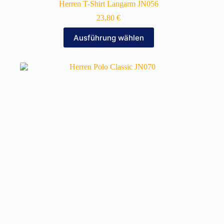
Herren T-Shirt Langarm JN056
23,80
€
Dieses
Ausführung wählen
Produkt
weist
mehrere
Varianten
auf.
Die
Optionen
können
auf
der
Produktseite
gewählt
werden