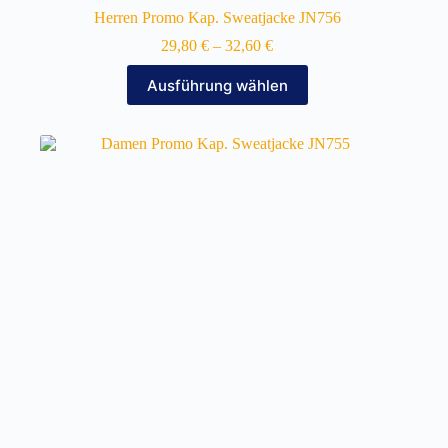
Herren Promo Kap. Sweatjacke JN756
29,80
€
–
32,60
€
Dieses
Ausführung wählen
Produkt
weist
mehrere
Varianten
auf.
Die
Optionen
können
auf
der
Produktseite
gewählt
werden