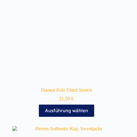
auf
der
Produktseite
gewählt
werden
Damen Polo Fitted Stretch
21,50
€
Dieses
Ausführung wählen
Produkt
weist
mehrere
Varianten
auf.