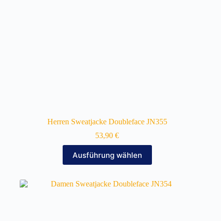
gewählt
werden
Herren Sweatjacke Doubleface JN355
53,90
€
Dieses
Ausführung wählen
Produkt
weist
mehrere
Varianten
auf.
Die
Optionen
können