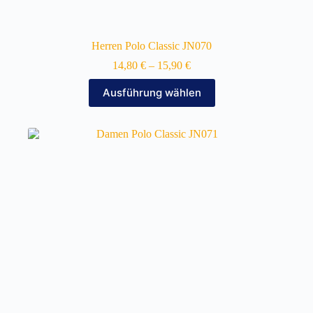
Herren Polo Classic JN070
14,80
€
–
15,90
€
Dieses
Ausführung wählen
Produkt
weist
mehrere
Varianten
auf.
Die
Optionen
können
auf
der
Produktseite
gewählt
werden