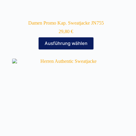
Damen Promo Kap. Sweatjacke JN755
29,80
€
Dieses
Ausführung wählen
Produkt
weist
mehrere
Varianten
auf.
Die
Optionen
können
auf
der
Produktseite
gewählt
werden