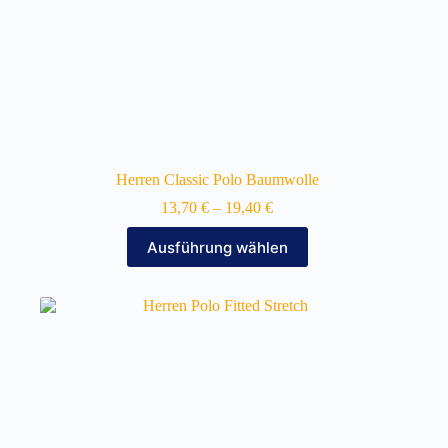
Herren Classic Polo Baumwolle
13,70
€
–
19,40
€
Dieses
Ausführung wählen
Produkt
weist
mehrere
Varianten
auf.
Die
Optionen
können
auf
der
Produktseite