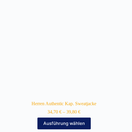
Die
Optionen
können
auf
der
Produktseite
gewählt
werden
Herren Authentic Kap. Sweatjacke
34,70
€
–
39,80
€
Dieses
Ausführung wählen
Produkt
weist