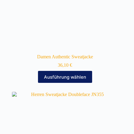
Damen Authentic Sweatjacke
36,10
€
Dieses
Ausführung wählen
Produkt
weist
mehrere
Varianten
auf.
Die
Optionen
können
auf
der
Produktseite