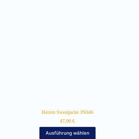
auf.
Die
Optionen
können
auf
der
Produktseite
gewählt
werden
Herren Sweatjacke JN046
47,90
€
Dieses
Ausführung wählen
Produkt