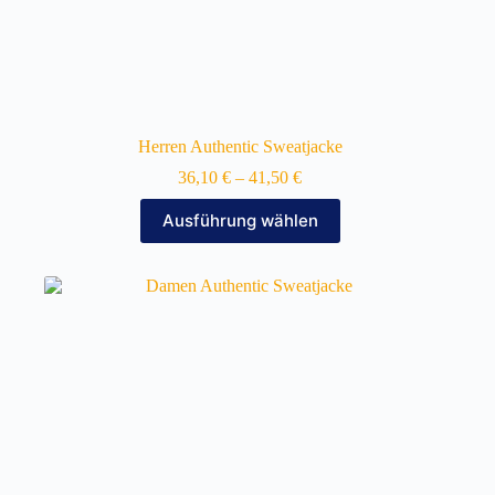
Herren Authentic Sweatjacke
36,10
€
–
41,50
€
Dieses
Ausführung wählen
Produkt
weist
mehrere
Varianten
auf.
Die
Optionen
können
auf
der
Produktseite
gewählt
werden