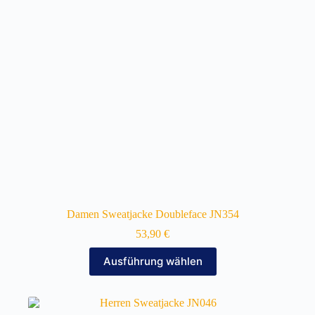
auf
der
Produktseite
gewählt
werden
Damen Sweatjacke Doubleface JN354
53,90
€
Dieses
Ausführung wählen
Produkt
weist
mehrere
Varianten