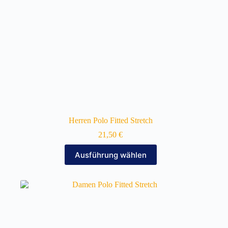
gewählt
werden
Herren Polo Fitted Stretch
21,50
€
Dieses
Ausführung wählen
Produkt
weist
mehrere
Varianten
auf.
Die
Optionen
können