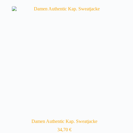
mehrere
Varianten
auf.
Die
Optionen
können
auf
der
Produktseite
gewählt
werden
Damen Authentic Kap. Sweatjacke
34,70
€