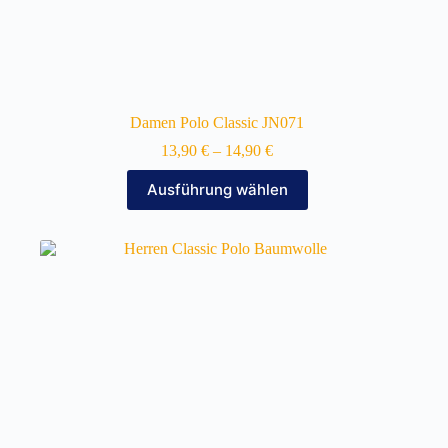
Damen Polo Classic JN071
13,90
€
–
14,90
€
Dieses
Ausführung wählen
Produkt
weist
mehrere
Varianten
auf.
Die
Optionen
können
auf
der
Produktseite
gewählt
werden