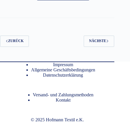
weist
mehrere
Varianten
auf.
Die
Optionen
können
auf
ZURÜCK
NÄCHSTE
der
Produktseite
gewählt
werden
Impressum
Allgemeine Geschäftsbedingungen
Datenschutzerklärung
Versand- und Zahlungsmethoden
Kontakt
© 2025 Hofmann Textil e.K.